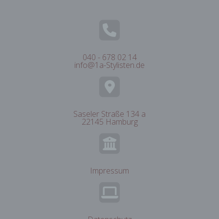
Folgenden „betroffene Person") beziehen.
Als identifizierbar wird eine natürliche
Person angesehen, die direkt oder indirekt,
insbesondere mittels Zuordnung zu einer
Kennung wie einem Namen, zu einer
040 - 678 02 14
Kennnummer, zu Standortdaten, zu einer
info@1a-Stylisten.de
Online-Kennung oder zu einem oder
mehreren besonderen Merkmalen, die
Ausdruck der physischen, physiologischen,
genetischen, psychischen, wirtschaftlichen,
kulturellen oder sozialen Identität dieser
Saseler Straße 134 a
natürlichen Person sind, identifiziert werden
22145 Hamburg
kann.
b) betroffene Person
Impressum
Betroffene Person ist jede identifizierte oder
identifizierbare natürliche Person, deren
personenbezogene Daten von dem für die
Verarbeitung Verantwortlichen verarbeitet