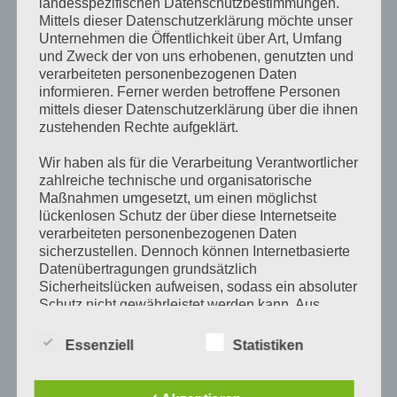
landesspezifischen Datenschutzbestimmungen.
Mittels dieser Datenschutzerklärung möchte unser
Lassen Sie sich gerne von unserer Leidenschaft überzeugen
Unternehmen die Öffentlichkeit über Art, Umfang
und testen uns doch einfach mal.
und Zweck der von uns erhobenen, genutzten und
verarbeiteten personenbezogenen Daten
Besuchen Sie uns in der Saseler Straße 134 a in Meiendorf.
informieren. Ferner werden betroffene Personen
mittels dieser Datenschutzerklärung über die ihnen
Wir freuen uns auf Sie!
zustehenden Rechte aufgeklärt.
Ihr
1A
Stylisten-Team
Wir haben als für die Verarbeitung Verantwortlicher
zahlreiche technische und organisatorische
Erfahren Sie mehr
über uns…
Maßnahmen umgesetzt, um einen möglichst
lückenlosen Schutz der über diese Internetseite
Posted in
Allgemein, Friseur, Hamburg, Meiendorf, Rahlstedt,
Tagged
verarbeiteten personenbezogenen Daten
Friseur
,
Meiendorf
,
Rahlstedt
sicherzustellen. Dennoch können Internetbasierte
Datenübertragungen grundsätzlich
Sicherheitslücken aufweisen, sodass ein absoluter
Schutz nicht gewährleistet werden kann. Aus
diesem Grund steht es jeder betroffenen Person
frei, personenbezogene Daten auch auf
Essenziell
Statistiken
alternativen Wegen, beispielsweise telefonisch, an
uns zu übermitteln.