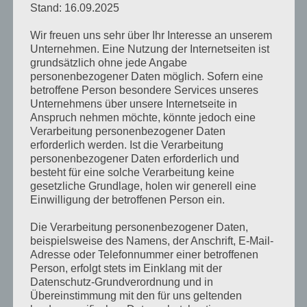
Stand: 16.09.2025
Eine Leidenschaft beginnt mit
Wir freuen uns sehr über Ihr Interesse an unserem
Interesse und äußeren Einfluss. Sie
Unternehmen. Eine Nutzung der Internetseiten ist
entwickelt sich durch Ehrgeiz und
grundsätzlich ohne jede Angabe
Training. Daraus entsteht
personenbezogener Daten möglich. Sofern eine
Fachwissen, Kompetenz und
betroffene Person besondere Services unseres
Können.
Unternehmens über unsere Internetseite in
Anspruch nehmen möchte, könnte jedoch eine
Das besondere hätte man gerne,
Verarbeitung personenbezogener Daten
bekommt es jedoch nicht überall.
erforderlich werden. Ist die Verarbeitung
personenbezogener Daten erforderlich und
Genau dafür steht der Name
besteht für eine solche Verarbeitung keine
„
1A
Stylisten
“
gesetzliche Grundlage, holen wir generell eine
Ein junges, dynamisches und hoch
Einwilligung der betroffenen Person ein.
motiviertes Friseur-
Dienstleistungsunternehmen.
Die Verarbeitung personenbezogener Daten,
Zöpfe 2013
Unsere Leidenschaft liegt in Ihren
beispielsweise des Namens, der Anschrift, E-Mail-
Haaren.
Adresse oder Telefonnummer einer betroffenen
Person, erfolgt stets im Einklang mit der
Datenschutz-Grundverordnung und in
Eine umfassende, kompetente und individuelle Beratung ist bei
Übereinstimmung mit den für uns geltenden
uns selbstverständlich in einem unserer Geschäfte möglich.