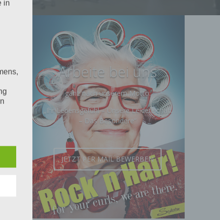
 in
Arbeite bei uns
mens,
ng
ganz nach unserem Motto:
en
„Ihr Lebensgefühl – Unsere Leidenschaft
chte
– Das Besondere“
r von
ten
.
JETZT PER MAIL BEWERBEN
ische
n
ann.