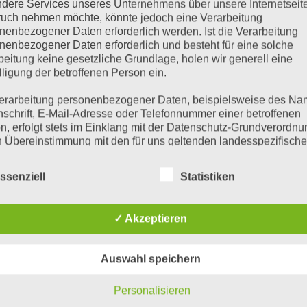
dere Services unseres Unternehmens über unsere Internetseite
uch nehmen möchte, könnte jedoch eine Verarbeitung
nenbezogener Daten erforderlich werden. Ist die Verarbeitung
R BIETEN
INTERESSE?
nenbezogener Daten erforderlich und besteht für eine solche
beitung keine gesetzliche Grundlage, holen wir generell eine
 kleines freundliches Team
Bewerbungen an:
lligung der betroffenen Person ein.
rdurchschnittliche Vergütung
erarbeitung personenbezogener Daten, beispielsweise des Na
1A Stylisten
imale Startbedingungen in einem
nschrift, E-Mail-Adresse oder Telefonnummer einer betroffenen
Frau Steingreber
undlichen und kommunikativen
n, erfolgt stets im Einklang mit der Datenschutz-Grundverordnu
Saseler Straße 134 a
am
n Übereinstimmung mit den für uns geltenden landesspezifisch
22145 Hamburg
efristeten Arbeitsvertrag
schutzbestimmungen. Mittels dieser Datenschutzerklärung mö
unseren hohen Ansprüchen
 Unternehmen die Öffentlichkeit über Art, Umfang und Zweck de
oder per E-Mail
tinuierlich gerecht zu werden,
ssenziell
Statistiken
rhobenen, genutzten und verarbeiteten personenbezogenen Da
ten wir unseren Mitarbeitern die
mieren. Ferner werden betroffene Personen mittels dieser
nce, sich ständig weiterzubilden
schutzerklärung über die ihnen zustehenden Rechte aufgeklärt
 ihr Fachwissen und Können
✓ Akzeptieren
manent zu erweitern.
aben als für die Verarbeitung Verantwortlicher zahlreiche techn
rganisatorische Maßnahmen umgesetzt, um einen möglichst
Auswahl speichern
nlosen Schutz der über diese Internetseite verarbeiteten
nenbezogenen Daten sicherzustellen. Dennoch können
Personalisieren
netbasierte Datenübertragungen grundsätzlich Sicherheitslücke
isen, sodass ein absoluter Schutz nicht gewährleistet werden k