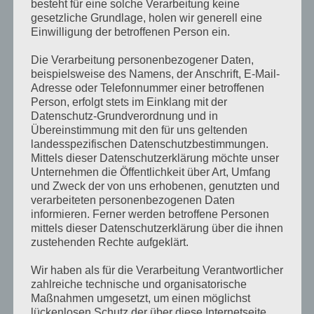
besteht für eine solche Verarbeitung keine
gesetzliche Grundlage, holen wir generell eine
Einwilligung der betroffenen Person ein.
Die Verarbeitung personenbezogener Daten,
beispielsweise des Namens, der Anschrift, E-Mail-
Ombre-Look 2013
Adresse oder Telefonnummer einer betroffenen
Person, erfolgt stets im Einklang mit der
Datenschutz-Grundverordnung und in
Eine Leidenschaft beginnt mit
Übereinstimmung mit den für uns geltenden
Interesse und äußeren Einfluss. Sie
landesspezifischen Datenschutzbestimmungen.
entwickelt sich durch Ehrgeiz und
Mittels dieser Datenschutzerklärung möchte unser
Training. Daraus entsteht
Unternehmen die Öffentlichkeit über Art, Umfang
Fachwissen, Kompetenz und
und Zweck der von uns erhobenen, genutzten und
Können.
verarbeiteten personenbezogenen Daten
informieren. Ferner werden betroffene Personen
Das besondere hätte man gerne,
mittels dieser Datenschutzerklärung über die ihnen
bekommt es jedoch nicht überall.
zustehenden Rechte aufgeklärt.
Genau dafür steht der Name
Wir haben als für die Verarbeitung Verantwortlicher
„
1A
Stylisten
“
zahlreiche technische und organisatorische
Ein junges, dynamisches und hoch
Maßnahmen umgesetzt, um einen möglichst
motiviertes Friseur-
lückenlosen Schutz der über diese Internetseite