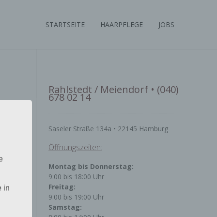
STARTSEITE
HAARPFLEGE
JOBS
Rahlstedt / Meiendorf • (040)
678 02 14
Saseler Straße 134a • 22145 Hamburg
Öffnungszeiten:
e
Montag bis Donnerstag:
9:00 bis 18:00 Uhr
Freitag:
 in
9:00 bis 19:00 Uhr
Samstag: