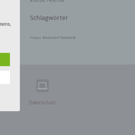
8:00 bis 14:00 Uhr
Schlagwörter
mens,
ng
Friseur
Meiendorf
Rahlstedt
en
chte
r von
ten
.
ische
Datenschutz
n
ann.
ise