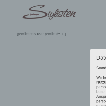
[profilepress-user-profile id=“1″]
Dat
Stand
Wir f
Nutzu
perso
beson
Anspr
perso
perso